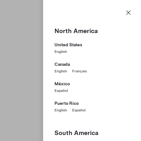
採用情報
メニュー
Teslaホームページ
Skip to main content
North America
United States
English
Canada
English
Français
México
Español
Puerto Rico
English
Español
South America