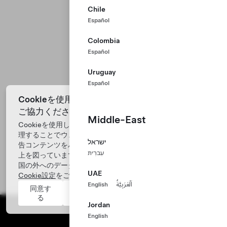
Chile
Español
Colombia
Español
Uruguay
Español
Cookieを使用してウェブサイトの改善に向けて
ご協力ください
Middle-East
Cookieを使用して、お客様のデバイスから得たデータを処
理することでウェブサイトのパフォーマンスを解析し、広
ישראל
告コンテンツをパーソナライズし、エクスペリエンスの向
עִברִית
上を図っています。お客様の同意には、お客様が所在する
国の外へのデータ転送が含まれます。詳細については、
UAE
Cookie設定
をご覧ください。
English
اَلْعَرَبِيَّةُ
同意す
辞退
る
Jordan
English
Tesla ©
2026