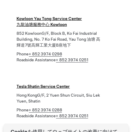
Kowloon Yau Tong Service Center
九龍油塘服務中心 Kowloon
852 KowloonG/F, Block B, Ko Fai Industrial
Building, No. 7 Ko Fai Road, Yau Tong 油塘 高
輝道7號高輝工業大廈B座地下
Phone
+ 852 3974 0298
Roadside Assistance
+ 852 3974 0251
Tesla Shatin Service Center
Hong KongG/F, 2 Yuen Shun Circuit, Siu Lek
Yuen, Shatin
Phone
+ 852 3974 0288
Roadside Assistance
+ 852 3974 0251
Cookieを使用してウェブサイトの改善に向けて