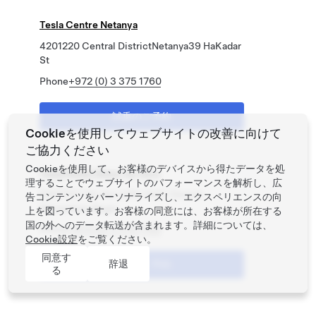
Tesla Centre Netanya
4201220 Central DistrictNetanya39 HaKadar
St
Phone
+972 (0) 3 375 1760
試乗のご予約
Cookieを使用してウェブサイトの改善に向けて
ご協力ください
Cookieを使用して、お客様のデバイスから得たデータを処
Tesla Retail Store Tel-Aviv
理することでウェブサイトのパフォーマンスを解析し、広
6492102 Tel-AvivJaffa 144C Derech
告コンテンツをパーソナライズし、エクスペリエンスの向
Menachem Begin
上を図っています。お客様の同意には、お客様が所在する
国の外へのデータ転送が含まれます。詳細については、
Phone
+972 (0) 3 375 1760
Cookie設定
をご覧ください。
同意す
辞退
試乗のご予約
る