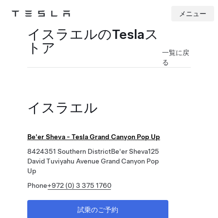
メニュー
Tesla
Skip to main content
イスラエルのTeslaス
トア
一覧に戻
る
イスラエル
Be'er Sheva - Tesla Grand Canyon Pop Up
8424351 Southern DistrictBe'er Sheva125
David Tuviyahu Avenue Grand Canyon Pop
Up
Phone
+972 (0) 3 375 1760
試乗のご予約