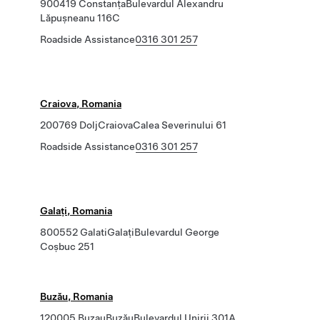
900419 ConstanțaBulevardul Alexandru
Lăpușneanu 116C
Roadside Assistance
0316 301 257
Craiova, Romania
200769 DoljCraiovaCalea Severinului 61
Roadside Assistance
0316 301 257
Galați, Romania
800552 GalatiGalațiBulevardul George
Coșbuc 251
Buzău, Romania
120005 BuzauBuzăuBulevardul Unirii 301A