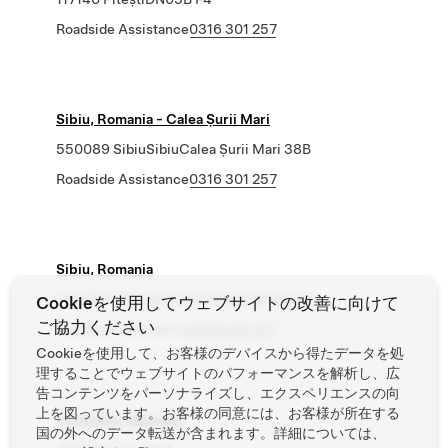
Roadside Assistance
0316 301 257
Sibiu, Romania - Calea Șurii Mari
550089 SibiuSibiuCalea Șurii Mari 38B
Roadside Assistance
0316 301 257
Sibiu, Romania
557260 Sibiu Șelimbăr Strada Sibiului 5
Cookieを使用してウェブサイトの改善に向けて
ご協力ください
Roadside Assistance
0316 301 257
Cookieを使用して、お客様のデバイスから得たデータを処
理することでウェブサイトのパフォーマンスを解析し、広
告コンテンツをパーソナライズし、エクスペリエンスの向
上を図っています。お客様の同意には、お客様が所在する
Timisoara, Romania
国の外へのデータ転送が含まれます。詳細については、