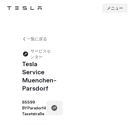
メニュー
Tesla
Skip to main content
一覧に戻る
サービスセ
ンター
Tesla
Service
Muenchen-
Parsdorf
85599
BYParsdorf4
Taxetstraße