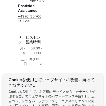
700149725
Roadside
Assistance
+49 (0) 30 700
149 725
サービスセン
ター営業時間
月 -
08:00 -
金
17:00
土 -
件クロー
日
ズ
Cookieを使用してウェブサイトの改善に向けて
現場でのTesla作
ご協力ください
業の追加
Cookieを使用して、お客様のデバイスから得たデータを処
セルフ試
理することでウェブサイトのパフォーマンスを解析し、広
乗
告コンテンツをパーソナライズし、エクスペリエンスの向
上を図っています。お客様の同意には、お客様が所在する