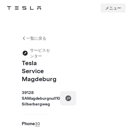
メニュー
Tesla
Skip to main content
一覧に戻る
サービスセ
ンター
Tesla
Service
Magdeburg
39128
SAMagdeburgnull10
Silberbergweg
Phone
30