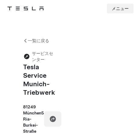
メニュー
Tesla
Skip to main content
一覧に戻る
サービスセ
ンター
Tesla
Service
Munich-
Triebwerk
81249
München5
Ria-
Burkei-
Straße