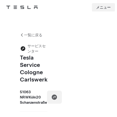
メニュー
Tesla
Skip to main content
一覧に戻る
サービスセ
ンター
Tesla
Service
Cologne
Carlswerk
51063
NRWKöln20
Schanzenstraße