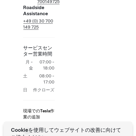
700149725
Roadside
Assistance
+49 (0) 30 700
149 725
サービスセン
ター営業時間
月 -
07:00 -
金
18:00
土
08:00 -
17:00
日
件クローズ
現場でのTesla作
業の追加
納車セン
Cookieを使用してウェブサイトの改善に向けて
ター