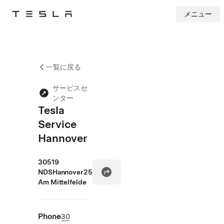
メニュー
Tesla
Skip to main content
一覧に戻る
サービスセ
ンター
Tesla
Service
Hannover
30519
NDSHannover25
Am Mittelfelde
Phone
30