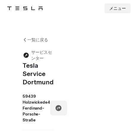
メニュー
Tesla
Skip to main content
一覧に戻る
サービスセ
ンター
Tesla
Service
Dortmund
59439
Holzwickede4
Ferdinand-
Porsche-
Straße