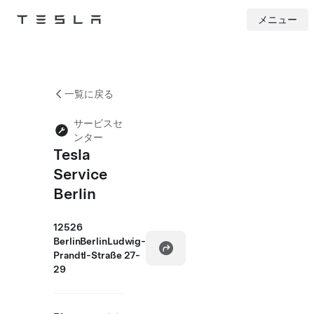
メニュー
Tesla
Skip to main content
一覧に戻る
サービスセ
ンター
Tesla
Service
Berlin
12526
BerlinBerlinLudwig-
Prandtl-Straße 27-
29