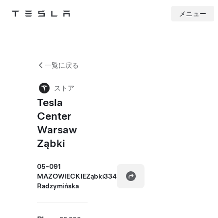
メニュー
Tesla
Skip to main content
一覧に戻る
ストア
Tesla
Center
Warsaw
Ząbki
05-091
MAZOWIECKIEZąbki334
Radzymińska