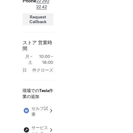
Phone
22 292
22 42
Request
Callback
ストア 営業時
間
月 -
10:00 -
土
18:00
日
件クローズ
現場でのTesla作
業の追加
セルフ試
乗
サービス