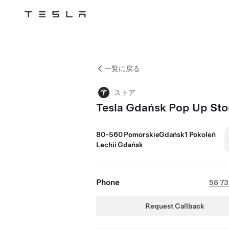
Tesla
Skip to main content
一覧に戻る
ストア
Tesla Gdańsk Pop Up Sto
80-560 PomorskieGdańsk1 Pokoleń
Lechii Gdańsk
Phone
58 73
Request Callback