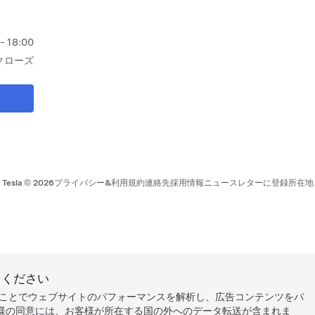
 - 18:00
クローズ
Tesla ©
2026
プライバシー&利用規約
連絡先
採用情報
ニュースレターに登録
所在地
力ください
することでウェブサイトのパフォーマンスを解析し、広告コンテンツをパ
様の同意には、お客様が所在する国の外へのデータ転送が含まれま