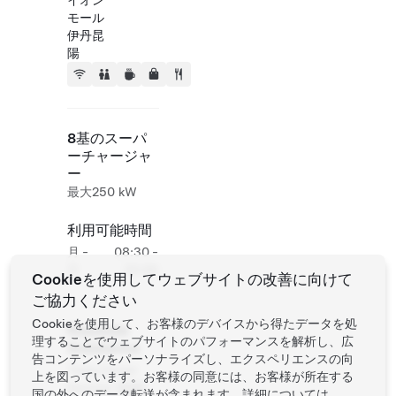
イオン
モール
伊丹昆
陽
8基のスーパ
ーチャージャ
ー
最大250 kW
利用可能時間
月 -
08:30 -
日
23:00
Cookieを使用してウェブサイトの改善に向けて
ご協力ください
Cookieを使用して、お客様のデバイスから得たデータを処
Roadside
理することでウェブサイトのパフォーマンスを解析し、広
Assistance
告コンテンツをパーソナライズし、エクスペリエンスの向
Tesla Owner
上を図っています。お客様の同意には、お客様が所在する
Service:
0120
国の外へのデータ転送が含まれます。詳細については、