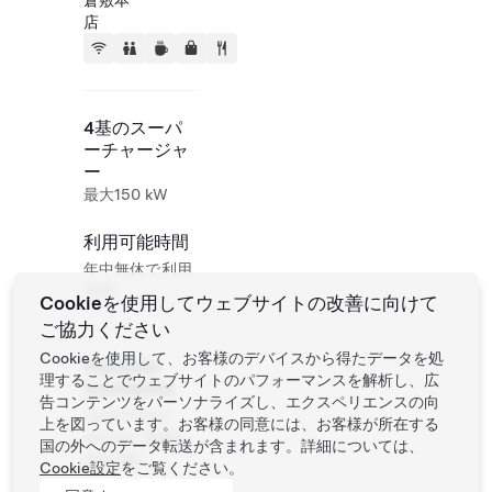
倉敷本
店
4基のスーパ
ーチャージャ
ー
最大150 kW
利用可能時間
年中無休で利用
可能
Cookieを使用してウェブサイトの改善に向けて
ご協力ください
Cookieを使用して、お客様のデバイスから得たデータを処
Roadside
理することでウェブサイトのパフォーマンスを解析し、広
Assistance
告コンテンツをパーソナライズし、エクスペリエンスの向
Tesla Owner
上を図っています。お客様の同意には、お客様が所在する
Service:
0120-
国の外へのデータ転送が含まれます。詳細については、
312-441
Cookie設定
をご覧ください。