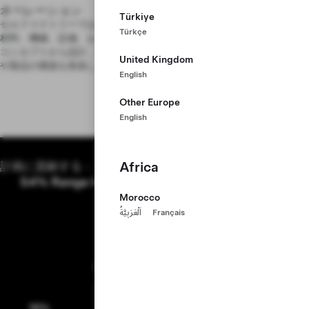
オペレーション
Türkiye
セルファクトリーでは、最高の生産量と品質でセルを製造するために、
Türkçe
材料、機械、設備、および製造において高い精度を要求されます。製品
コンセプトから設計、設置、統合、開発、量産まで、新しい工場の拡張
United Kingdom
や製品の構築を推進します。
English
Other Europe
English
Africa
計画に貢献する：
Morocco
اَلْعَرَبِيَّةُ
Français