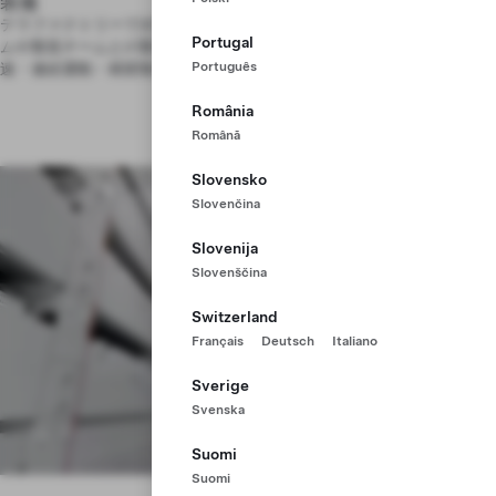
装備
テラファクトリーで次世代の電極とセルマシンを開発します。製品チー
Portugal
ムや製造チームとの緊密なフィードバックループの中で、世界最高の高
Português
速・連続運動・精密製造装置を設計・導入します。
România
Română
Slovensko
Slovenčina
Slovenija
Slovenščina
Switzerland
Français
Deutsch
Italiano
Sverige
Svenska
Suomi
Suomi