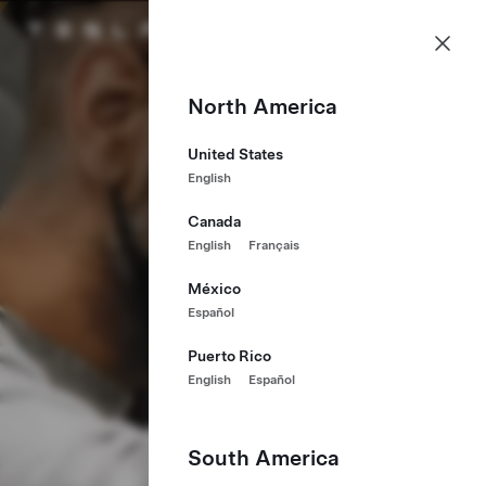
採用情報
メニュー
Teslaホームページ
Skip to main content
North America
United States
English
Canada
English
Français
México
Español
Puerto Rico
English
Español
South America