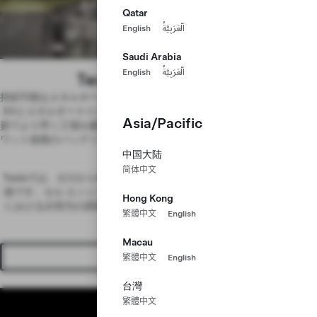
セルチームに参加
Qatar
English
اَلْعَرَبِيَّةُ
超豊かな世界を創る
Saudi Arabia
English
اَلْعَرَبِيَّةُ
Tera is the New Giga
持続可能なエネルギーへの移行を実現するためには、より手頃な価格の
EVとエネルギーストレージシステムを生産すると共に、より少ない投
Asia/Pacific
資でより早く工場を建設する必要があります。その鍵となるのは、テラ
ワット規模のバッテリー生産を行い、バッテリーセルを可能な限り低価
格にすることです。
中国大陆
简体中文
Teslaでは、ゼロから車や工場を作ります。それはバッテリー作りも同
様です。セル エンジニアリング、製造、材料、設備、オペレーション
Hong Kong
における次世代の課題を、垂直統合型のチームで一緒に解決しません
繁體中文
English
か。
Macau
チームに参加する
繁體中文
English
台灣
繁體中文