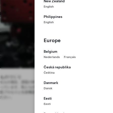
New Zealand
English
Philippines
English
Europe
Belgium
Nederlands
Français
Česká republika
Čeština
ものづくり
セルの場合、課題の90％以上が製造システムの設計と立ち上げにかか
Danmark
っています。私たちの機器設計チーム、製造チームと力を合わせて、製
Dansk
造プロセスと生産機器を見直し、テラワット規模の生産達成にご協力く
ださい。
Eesti
Eesti