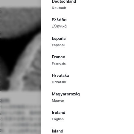
Deutschland
Deutsch
Ελλάδα
Ελληνικά
España
Español
France
Français
Hrvatska
Hrvatski
Magyarország
材料
Magyar
セル活性物質のスケールアップを成功させるには、採掘やリサイクル製
Ireland
品からの抽出、最終的なセルの正極、負極材に加工するまでのプロセス
を見直す必要があります。将来、テラファクトリーでは1時間あたり数
English
百トンの活物質を処理することになります。そのため、エネルギー、材
料、または効率を向上させることは大きな利益をもたらすことに繋がり
Ísland