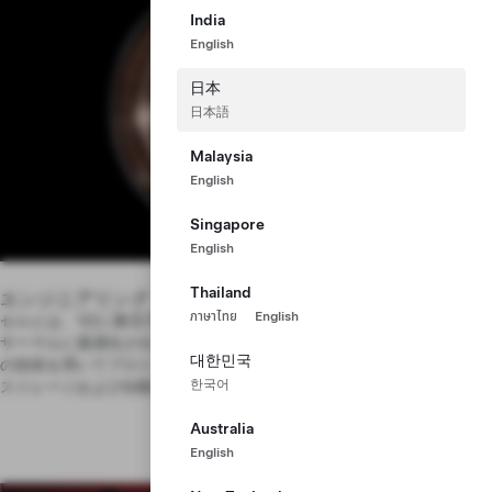
India
English
日本
日本語
Malaysia
English
Singapore
English
Thailand
エンジニアリング
ภาษาไทย
English
セルとは、1日に数百万規模で製造できるように設計された電気化学、
サーマルに最適化されたミクロンスケールの機械システムです。最先端
대한민국
の技術を用いてプロトタイプを自社の施設で製造、検証し、エネルギー
한국어
ストレージおよび自動車向けのセル技術の未来を開拓していきます。
Australia
English