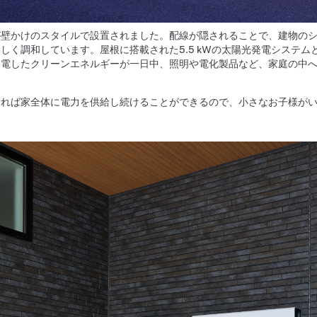
llが壁かけのスタイルで設置されました。配線が隠されることで、建物の
lが美しく調和しています。屋根に搭載された5.5 kWの太陽光発電システム
光で発電したクリーンエネルギーが一日中、照明や電化製品など、家庭の中
lがあれば家全体に電力を供給し続けることができるので、小さなお子様が