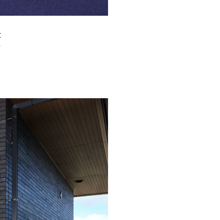
シ
と
へ
い