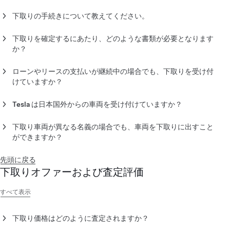
Teslaでは、新車または認定中古車をご購入の際に、乗用車、ト
ラック、バン、SUVなどの車両の下取りを受け付けています。
下取りの手続きについて教えてください。
内燃機関（ICE）車両や電気自動車（EV）を下取りに出すこと
Tesla での下取りの手続きはシンプルで便利です。物理的な査
ができます。
定は必要ありません。
下取りを確定するにあたり、どのような書類が必要となります
か？
走行不可能な状態である車両は受け付けていません。
下取り車両の見積もり価格を取得されたい場合は、Teslaの新車
Tesla アドバイザーは、納車前に、以下の下取り書類を含む登
または認定中古車を注文する前に、
下取り見積もりをリクエス
録書類一式を郵送します。Teslaのご注文に対して正確な下取り
ローンやリースの支払いが継続中の場合でも、下取りを受け付
ト
してください。ただし、提示される見積もり価格は目安であ
価格が提示されるためには、最終請求書が作成される前までに
けていますか？
り、変更する可能性があります。
すべての書類をTeslaに返送いただく必要があります。
はい。ローンやリースのお支払いが継続中の場合でも下取りを
注文後、下取り車両の写真と登録書類を直接テスラアカウント
受け付けています。Teslaでは、下取り車両の残債および差し引
Tesla は日本国外からの車両を受け付けていますか？
署名または実印の捺印が必要となる書類
に提出できます。車検は必要ありません。
き金額（プラスまたはマイナス）を算出、比較して最終請求書
テスラアカウント
で
Tesla は、日本国外で所有または登録された車両を受け付けて
直接確認し、承認できる最終オファーの値を提供します。納車
に追記します。
いません。
委任状
下取り車両が異なる名義の場合でも、車両を下取りに出すこと
当日は、下取り車両でお越しいただき、Teslaの車でお帰りいた
所有権譲渡に関する書類（譲渡証明書等）
ができますか？
だけますので便利です。
できます。ただし、名義変更に関する書類は、その下取り車両
上記書類に含める必要がある書類
の車検証のご名義の方から頂かなくてはなりません。
先頭に戻る
Teslaを注文してから30日以内に見積もりリクエストを送信し
下取りオファーおよび査定評価
印鑑証明書（原本）
た場合、下取り車両の詳細がTesla アカウントに事前に入力さ
れます。
所有権が他社についている場合など上記以外にも追加で必要な
すべて表示
書類がある場合もあります。
下取り価格はどのように査定されますか？
Tesla以外の車両の下取り価格は、日本全国にいる幅広いベンダ