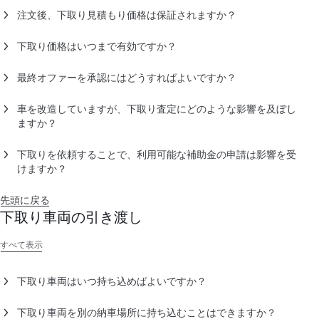
ーからの市場データに基づいて決定され、可能な限り最高レベ
注文後、下取り見積もり価格は保証されますか？
ルの査定評価を提示します。
下取り見積もりをリクエストいただいた場合、下取り価格の有
効期限は30日間となります。
下取り価格はいつまで有効ですか？
Tesla車両の下取り価格は、車両の仕様、事故/修復履歴、走行
下取り見積もり依頼フォーム
から見積もりを依頼された場合、
距離、年式に基づいて決定されます。提示される価格は、市場
Teslaは常に最初に提示させていただいた下取り見積もり価格を
お見積もり金額を電子メールで受け取った日から30日間有効で
最終オファーを承認にはどうすればよいですか？
データならびに社内におけるTesla製品に関する知識の両方に基
保持するよう努めますが、車両の状態の更新、走行距離の増
す。
Tesla アカウント
で、最終オファーの通知を受け取ってから7日
づきます。
加、オプションの有無、誤った情報、または市場の状況の変化
以内に「同意する」を選択してください。
車を改造していますが、下取り査定にどのような影響を及ぼし
などにより、最終的なオファー価格が変更される場合がありま
ご注文後、下取り価格の最終オファーの有効期限は、60日間ま
ますか？
す。
たは追加走行距離2,000kmまでとなります。最終オファーの有
通常、車両の改造は下取り査定に悪影響を及ぼします。下取り
効期限が納車予定日より前に切れた場合、Tesla は最終オファ
車両はメーカー純正の状態が理想的です。
下取りを依頼することで、利用可能な補助金の申請は影響を受
ーの価格を再査定するために、下取り車両ならびに走行距離の
けますか？
値を確認できる最新の写真をお願いする場合があります。
いいえ。補助金の申請は、Teslaに下取りを依頼しても影響を受
けません。
先頭に戻る
下取り車両の引き渡し
すべて表示
下取り車両はいつ持ち込めばよいですか？
すべての下取り車両は、納車予定日の間に引き渡していただく
必要があります。納車予定日より先に下取り車の引き渡しをご
下取り車両を別の納車場所に持ち込むことはできますか？