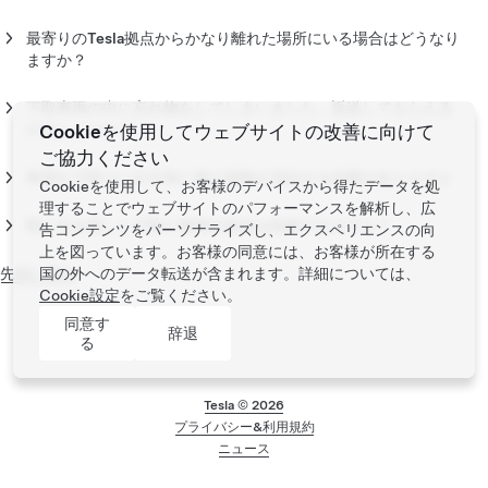
希望の場合は、Tesla アドバイザーまでお問い合わせくださ
下取り車両は、納車予定時に指定された納車場所にお持ち込み
い。Teslaでは、お客様の納車予定日の前後で下取り車両を受け
いただく必要があります。
最寄りのTesla拠点からかなり離れた場所にいる場合はどうなり
付けることができません。
ますか？
ご遠方のご自宅に直送にて納車する場合等、Teslaアドバイザー
が納車準備の一環として下取り車両の引き取りを手配します。
下取車両の中に忘れ物をしてしまいました。返送してもらえる
のでしょうか？
Cookieを使用してウェブサイトの改善に向けて
車両引き渡し後、車内にあるものは速やかに処分されます。引
ご協力ください
き渡し後の忘れ物の返却につきましては保証いたしかねますの
車両を下取りに出す前に個人情報を消去する必要がありますか
Cookieを使用して、お客様のデバイスから得たデータを処
で、下取り車をお持ち込みいただく際に十分にご確認をお願い
Teslaでは車両を下取りする前に、お客様に車両のデータを消去
理することでウェブサイトのパフォーマンスを解析し、広
いたします。処分のために費用が発生するものが社内に残され
し工場出荷時の設定に戻していただくようお願いしています。
既に引き渡した下取り車両の返却は依頼できますか？
告コンテンツをパーソナライズし、エクスペリエンスの向
ていた場合、別途ご請求をさせていただく場合がございます。
これにより、車両を下取りする前にすべての個人情報が完全に
下取り車両の受け渡しが完了した後で、下取り車両を返却する
上を図っています。お客様の同意には、お客様が所在する
消去されます。当社は、お客様がお客様のデータを消去したか
ことはできかねます。詳細については、下取り引取付属書をご
先頭に戻る
国の外へのデータ転送が含まれます。詳細については、
どうかを確認することはなく、お客様の個人データが下取り車
確認ください。
Cookie設定
をご覧ください。
両から削除されたことを確認する責任を負いません。
同意す
辞退
る
Tesla以外の車両を下取りされる場合は、データ削除の方法につ
いて取り扱い説明書をご参照ください。Tesla車を下取りされる
場合は、タッチスクリーンで「コントロール」>「サービス」
Tesla ©
2026
>「出荷時状態リセット」をタップすると、データを消去して
プライバシー&利用規約
工場出荷時の設定にリセットすることができます。
フッターメニュー
ニュース