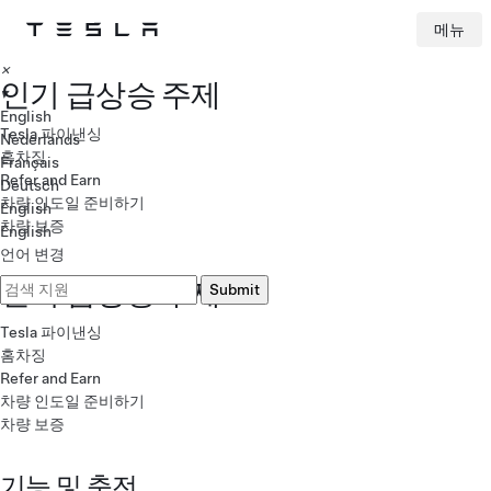
Tesla 홈페이지
메뉴
Skip to main content
×
인기 급상승 주제
▾
English
Tesla 파이낸싱
Nederlands
홈차징
Français
Refer and Earn
Deutsch
차량 인도일 준비하기
English
차량 보증
English
언어 변경
인기 급상승 주제
Tesla 파이낸싱
홈차징
Refer and Earn
차량 인도일 준비하기
차량 보증
기능 및 충전