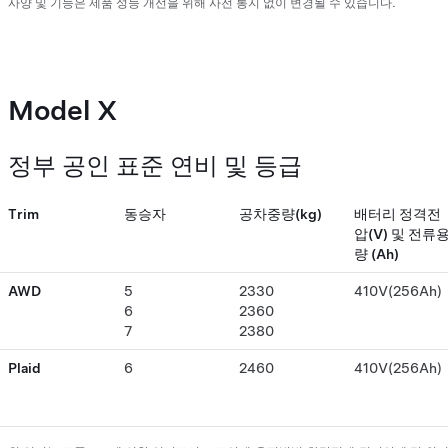
사양 및 기능은 제품 성능 개선을 위해 사전 통지 없이 변경될 수 있습니다.
Model X
정부 공인 표준 연비 및 등급
Trim
동승자
공차중량(kg)
배터리 정격전
압(V) 및 전류
량 (Ah)
AWD
5
2330
410V(256Ah)
6
2360
7
2380
Plaid
6
2460
410V(256Ah)