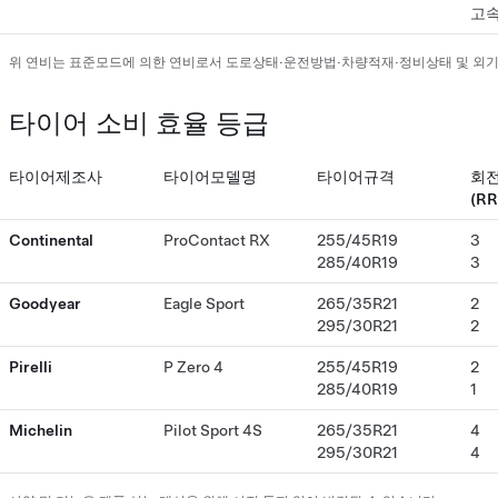
고속
위 연비는 표준모드에 의한 연비로서 도로상태·운전방법·차량적재·정비상태 및 외
타이어 소비 효율 등급
타이어제조사
타이어모델명
타이어규격
회전
(RR
Continental
ProContact RX
255/45R19
3
285/40R19
3
Goodyear
Eagle Sport
265/35R21
2
295/30R21
2
Pirelli
P Zero 4
255/45R19
2
285/40R19
1
Michelin
Pilot Sport 4S
265/35R21
4
295/30R21
4