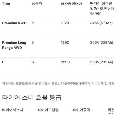
Trim
동승자
공차중량(kg)
배터리 정격전
압(V) 및 전류
량 (Ah)
Premium RWD
5
1920
345V(180Ah)
Premium Long
5
1990
355V(239Ah)
Range AWD
L
6
2090
369V(239Ah)
위 연비는 표준모드에 의한 연비로서 도로상태·운전방법·차량적재·정비상태 및 외
타이어 소비 효율 등급
타이어제조사
타이어모델명
타이어규격
회전