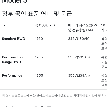
Model 3
정부 공인 표준 연비 및 등급
Trim
공차중량(kg)
배터리 정격전압(V)
1회
및 전류용량 (Ah)
거리
Standard RWD
1760
345V(180Ah)
복합 
도심 
고속
Premium Long
1735
355V(239Ah)
복합
Range RWD
도심
고속
Performance
1855
355V(239Ah)
복합
도심
고속
위 연비는 표준모드에 의한 연비로서 도로상태·운전방법·차량적재·정비상태 및 외