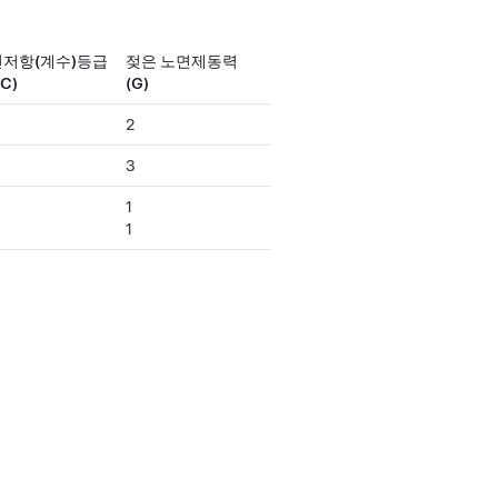
저항(계수)등급
젖은 노면제동력
C)
(G)
2
3
1
1