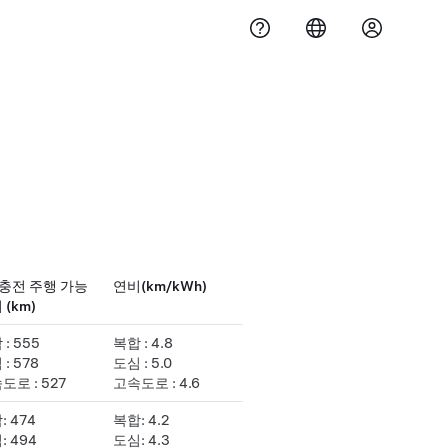
 충전 주행 가능
연비(km/kWh)
 (km)
: 555
복합 : 4.8
: 578
도심 : 5.0
도로 : 527
고속도로 : 4.6
: 474
복합: 4.2
: 494
도심: 4.3