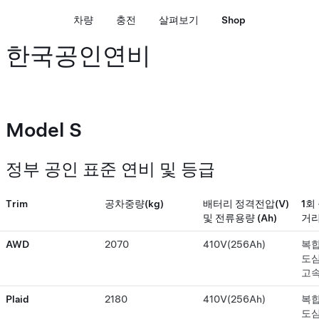
차량
충전
살펴보기
Shop
한국공인연비
Model S
정부 공인 표준 연비 및 등급
Trim
공차중량(kg)
배터리 정격전압(V)
1회
및 전류용량 (Ah)
거리
AWD
2070
410V(256Ah)
복합 
도심 
고속
Plaid
2180
410V(256Ah)
복합
도심