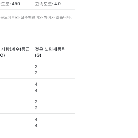
도로: 450
고속도로: 4.0
기온도에 따라 실주행연비와 차이가 있습니다.
저항(계수)등급
젖은 노면제동력
C)
(G)
2
2
4
4
2
2
4
4