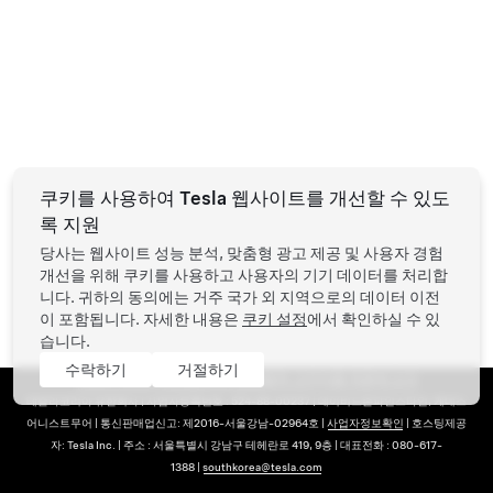
쿠키를 사용하여 Tesla 웹사이트를 개선할 수 있도
록 지원
당사는 웹사이트 성능 분석, 맞춤형 광고 제공 및 사용자 경험
개선을 위해 쿠키를 사용하고 사용자의 기기 데이터를 처리합
니다. 귀하의 동의에는 거주 국가 외 지역으로의 데이터 이전
이 포함됩니다. 자세한 내용은
쿠키 설정
에서 확인하실 수 있
습니다.
수락하기
거절하기
Tesla ©
2026
개인정보처리방침
법적 고지
이용 약관
새 소식
테슬라코리아 유한회사 | 사업자등록번호 : 524-88-00237 | 데이비드존파인스타인, 케네스
어니스트무어 | 통신판매업신고: 제2016-서울강남-02964호 |
사업자정보확인
| 호스팅제공
바닥글 메뉴
자: Tesla Inc. | 주소 : 서울특별시 강남구 테헤란로 419, 9층 | 대표전화 : 080-617-
1388 |
southkorea@tesla.com