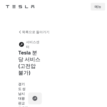
메뉴
Tesla
Skip to main content
목록으로 돌아가기
서비스센
터
Tesla 분
당 서비스
(고전압
불가)
경기
도 성
남시
대왕
판교