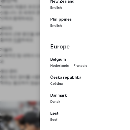
New Zealand
Tesla의 제품은 초인간적인 작업을 수행하는 로봇과 실제 사람에 의해 생
English
산됩니다. 전 세계의 큰 도전 과제를 해결하고 있는 다양하고 포용력 있는
인력과 함께하세요.
Philippines
English
관리자
문제의 근본 원인을 파악하고, 강력한 절차를 수립하며, 팀을 성공으로 이
끌려면
지원
하세요
Europe
기술자
의욕적인 팀 내에서 시스템을 검사하고, 진단하거나 수리하려면
지원
하세
Belgium
요
Nederlands
Français
생산 관리
첨단 제조 장비를 사용하기 위한 현장 교육을 받으려면
지원
하세요. 대학
Česká republika
학위는 필요하지 않습니다
Čeština
Danmark
Dansk
Eesti
Eesti