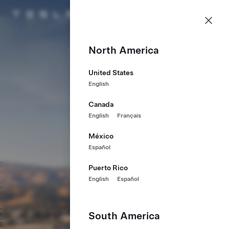
채용정보
메뉴
Tesla 홈페이지
Skip to main content
North America
United States
English
Canada
English
Français
México
Español
Puerto Rico
English
Español
South America