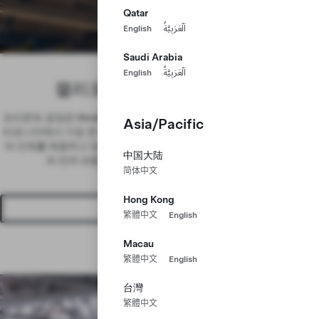
프리몬트 공장
Qatar
English
اَلْعَرَبِيَّةُ
캘리포니아 프리몬트
Saudi Arabia
English
اَلْعَرَبِيَّةُ
캘리포니아에서 함께하세요
프리몬트 공장은 Model 3, Model Y 및 Tesla Optimus 생산의 허브로, 캘
Asia/Pacific
리포니아에서 가장 큰 제조 시설 중 하나입니다. 여러 팀에서 다양한 직급
의 인재를 채용하고 있으며, 401(k) 매칭, 넉넉한 유급 휴가, 종합 의료·치
中国大陆
과·안과 보험 옵션 등 다양한 복리후생을 제공합니다.
简体中文
Hong Kong
채용정보 확인
繁體中文
English
Macau
繁體中文
English
台灣
繁體中文