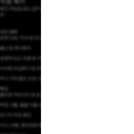
직원 복지
본인 부담금 없는 급여 공제 옵션 및 포괄적인 혜택을 첫날부터 누려보세
요.
개인 혜택
전체 의료, 치과 및 안과 진료 보장
출산 및 육아휴직
경쟁력 있는 초봉 및 직장 연금(401(k) match)
넉넉한 유급휴가 및 유연한 일정관리
주식 구매 할인 프로그램
특전
할인된 액세서리 및 업그레이드
무료 셔틀, 월별 카풀 보조금 및 자전거 출근 어닝 프로그램
전기차 무료 충전
식사, 여행, 휴대전화 통신비, 피트니스 등에 대한 할인