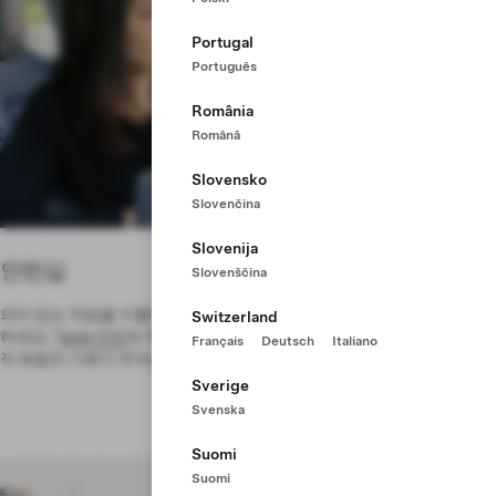
Portugal
Português
România
Română
Slovensko
Slovenčina
Slovenija
인턴십
Slovenščina
의미 있는 작업을 수행하고 기술을 확장하며, 생산 라인 전반에 걸쳐 협업
Switzerland
하세요.
Tesla 인턴
은 주도적으로 영향력있는 프로젝트를 진행하며, 정규
Français
Deutsch
Italiano
직 채용의 기회가 주어집니다.
Sverige
Svenska
Suomi
Suomi