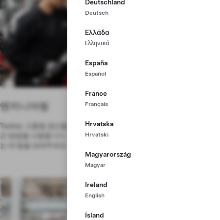
Deutschland
Deutsch
Ελλάδα
Ελληνικά
España
Español
France
엔지니어링
Français
Hrvatska
Tesla는 고품질 생산을 보장하는 새로운 공정을 개발하기 위해 제1원칙 접
Hrvatski
근 방법을 사용합니다. 차량 라인업 전반에 걸친 혁신으로 미래를 확장하
는 데 힘을 보태주세요.
Magyarország
Magyar
Ireland
English
Ísland