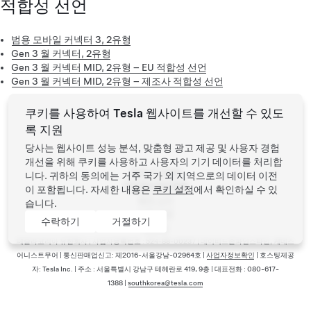
적합성 선언
범용 모바일 커넥터 3, 2유형
Gen 3 월 커넥터, 2유형
Gen 3 월 커넥터 MID, 2유형 – EU 적합성 선언
Gen 3 월 커넥터 MID, 2유형 – 제조사 적합성 선언
쿠키를 사용하여 Tesla 웹사이트를 개선할 수 있도
록 지원
당사는 웹사이트 성능 분석, 맞춤형 광고 제공 및 사용자 경험
개선을 위해 쿠키를 사용하고 사용자의 기기 데이터를 처리합
Tesla ©
2026
니다. 귀하의 동의에는 거주 국가 외 지역으로의 데이터 이전
개인정보처리방침
이 포함됩니다. 자세한 내용은
쿠키 설정
에서 확인하실 수 있
법적 고지
습니다.
이용 약관
수락하기
거절하기
새 소식
바닥글 메뉴
테슬라코리아 유한회사 | 사업자등록번호 : 524-88-00237 | 데이비드존파인스타인, 케네스
어니스트무어 | 통신판매업신고: 제2016-서울강남-02964호 |
사업자정보확인
| 호스팅제공
자: Tesla Inc. | 주소 : 서울특별시 강남구 테헤란로 419, 9층 | 대표전화 : 080-617-
1388 |
southkorea@tesla.com