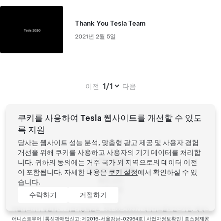
Thank You Tesla Team
2021년 2월 5일
Page:
이전
다음
쿠키를 사용하여 Tesla 웹사이트를 개선할 수 있도
록 지원
당사는 웹사이트 성능 분석, 맞춤형 광고 제공 및 사용자 경험
개선을 위해 쿠키를 사용하고 사용자의 기기 데이터를 처리합
Tesla ©
2026
니다. 귀하의 동의에는 거주 국가 외 지역으로의 데이터 이전
개인정보처리방침
이 포함됩니다. 자세한 내용은
쿠키 설정
에서 확인하실 수 있
법적 고지
습니다.
이용 약관
수락하기
거절하기
새 소식
바닥글 메뉴
테슬라코리아 유한회사 | 사업자등록번호 : 524-88-00237 | 데이비드존파인스타인, 케네스
어니스트무어 | 통신판매업신고: 제2016-서울강남-02964호 |
사업자정보확인
| 호스팅제공