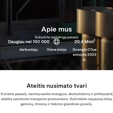
Apie mus
Sukurkite įspūdingą pasaulį
1
Daugiau nei 100 000
20,4 Mmt
darbuotojų
Viena misija
Išvengta CO
e
2
emisijos 2023
m.
Ateitis nusimato tvari
Kuriame pasaulį, varomą saulės energijos, akumuliatorių ir priklausantį
elektra varomoms transporto priemonėms. Sužinokite naujausią mūsų
gaminių, žmonių ir tiekimo grandinės poveikį.