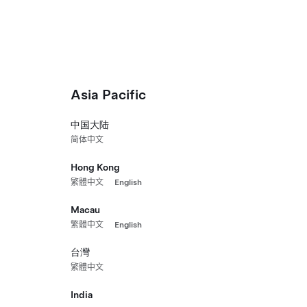
Automobiliai
Energija
Įkrovimas
Susipažinkite
Asia Pacific
Nematote ieškomo Tesla
tai
中国大陆
简体中文
rų
Naršykite naudotus autom
Hong Kong
繁體中文
English
Sukurkite pritaikytą M
Macau
繁體中文
English
台灣
繁體中文
India