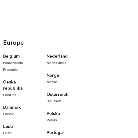
Europe
 automobilio?
Belgium
Nederland
Nederlands
Nederlands
Français
obilius
Norge
Česká
Norsk
republika
odel Y
Österreich
Čeština
Deutsch
Danmark
Polska
Dansk
Polski
Eesti
Portugal
Eesti