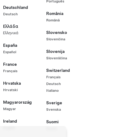
Português
Deutschland
România
Deutsch
Română
Ελλάδα
Slovensko
Ελληνικά
Slovenčina
España
Slovenija
Español
Slovenščina
France
Switzerland
Français
Français
Hrvatska
Deutsch
Hrvatski
Italiano
Magyarország
Sverige
Magyar
Svenska
Ireland
Suomi
English
Suomi