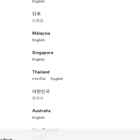
English
日本
日本語
Malaysia
English
Singapore
English
Thailand
ภาษาไทย
English
대한민국
한국어
Australia
English
New Zealand
English