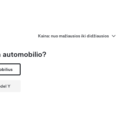
 automobilio?
obilius
odel Y