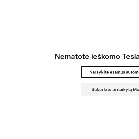
Nematote ieškomo Tesla
tai
rų
Naršykite esamus autom
Sukurkite pritaikytą M