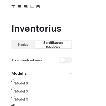
Skip to main content
Inventorius
Filtrai
Rezulta
Sertifikuotas
Naujas
naudotas
Pereiti prie rezultatų
Pereiti prie filt
Tik su nuotraukomis
Modelis
Model S
Model 3
Model X