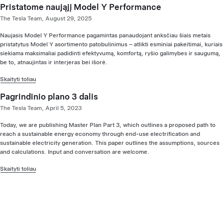
Pristatome naująjį Model Y Performance
The Tesla Team, August 29, 2025
Naujasis Model Y Performance pagamintas panaudojant anksčiau šiais metais
pristatytus Model Y asortimento patobulinimus – atlikti esminiai pakeitimai, kuriais
siekiama maksimaliai padidinti efektyvumą, komfortą, ryšio galimybes ir saugumą,
be to, atnaujintas ir interjeras bei išorė.
Skaityti toliau
Pagrindinio plano 3 dalis
The Tesla Team, April 5, 2023
Today, we are publishing Master Plan Part 3, which outlines a proposed path to
reach a sustainable energy economy through end-use electrification and
sustainable electricity generation. This paper outlines the assumptions, sources
and calculations. Input and conversation are welcome.
Skaityti toliau