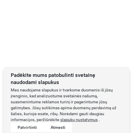
Padėkite mums patobulinti svetainę
naudodami slapukus
Mes naudojame slapukus ir tvarkome duomenis iš jūsų
Page:
įrenginio, kad analizuotume svetainės našumą,
Prev
Next
suasmenintume reklamos turinį ir pagerintume jūsų
galimybes. Jūsų sutikimas apima duomenų perdavimą už
šalies, kurioje esate, ribų. Norėdami gauti daugiau
informacijos, peržiūrėkite
slapukų nustatymus
.
Patvirtinti
Atmesti