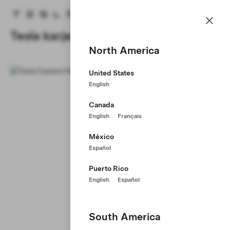
Karjera
Menu
Tesla homepage
Skip to main content
Tesla karjera
North America
United States
English
Canada
English
Français
México
Español
Puerto Rico
English
Español
South America