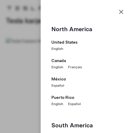
Karjera
Menu
Tesla homepage
Skip to main content
Tesla karjera
North America
United States
English
Canada
English
Français
México
Español
Puerto Rico
English
Español
South America