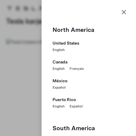
Karjera
Menu
Tesla homepage
Skip to main content
Tesla karjera
North America
United States
English
Canada
English
Français
México
Español
Puerto Rico
English
Español
South America