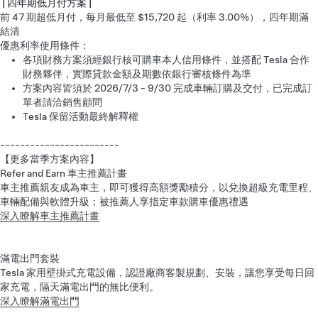
| 四年期低月付方案 |
前 47 期超低月付，每月最低至 $15,720 起（利率 3.00%），四年期滿
結清
優惠利率使用條件：
各項財務方案須經銀行核可購車本人信用條件，並搭配 Tesla 合作
財務夥伴，實際貸款金額及期數依銀行審核條件為準
方案內容皆須於 2026/7/3 - 9/30 完成車輛訂購及交付，已完成訂
單者請洽銷售顧問
Tesla 保留活動最終解釋權
------------------------
【更多當季方案內容】
Refer and Earn 車主推薦計畫
車主推薦親友成為車主，即可獲得高額獎勵積分，以兌換超級充電里程、
車輛配備與軟體升級；被推薦人享指定車款購車優惠禮遇
深入瞭解車主推薦計畫
滿電出門套裝
Tesla 家用壁掛式充電設備，認證廠商客製規劃、安裝，讓您享受每日回
家充電，隔天滿電出門的無比便利。
深入瞭解滿電出門