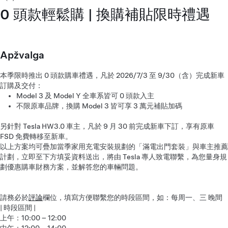
0 頭款輕鬆購 | 換購補貼限時禮遇
Apžvalga
本季限時推出 0 頭款購車禮遇，凡於 2026/7/3 至 9/30（含）完成新車
訂購及交付：
Model 3 及 Model Y 全車系皆可 0 頭款入主
不限原車品牌，換購 Model 3 皆可享 3 萬元補貼加碼
另針對 Tesla HW3.0 車主，凡於 9 月 30 前完成新車下訂，享有原車
FSD 免費轉移至新車。
以上方案均可疊加當季家用充電安裝規劃的「滿電出門套裝」與車主推薦
計劃，立即至下方填妥資料送出，將由 Tesla 專人致電聯繫，為您量身規
劃優惠購車財務方案，並解答您的車輛問題。
請務必於
評論
欄位，填寫方便聯繫您的時段區間，如：每周一、三 晚間
| 時段區間 |
上午：10:00 – 12:00