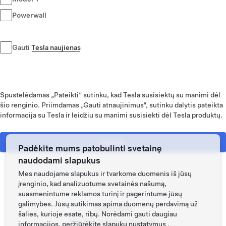
Powerwall
Gauti
Tesla naujienas
Spustelėdamas „Pateikti“ sutinku, kad Tesla susisiektų su manimi dėl
šio renginio. Priimdamas „Gauti atnaujinimus“, sutinku dalytis pateikta
informacija su Tesla ir leidžiu su manimi susisiekti dėl Tesla produktų.
Pateikti
Padėkite mums patobulinti svetainę
naudodami slapukus
Mes naudojame slapukus ir tvarkome duomenis iš jūsų
įrenginio, kad analizuotume svetainės našumą,
suasmenintume reklamos turinį ir pagerintume jūsų
galimybes. Jūsų sutikimas apima duomenų perdavimą už
Tesla © 2026
šalies, kurioje esate, ribų. Norėdami gauti daugiau
Privatumo ir teisinė informacija
informacijos, peržiūrėkite
slapukų nustatymus
.