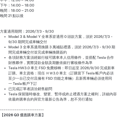
中午：12:00 – 14:00
下午：14:00 – 18:00
晚間：18:00 – 21:00
晚間 21 點以後
方案適用期間：2026/7/3 - 9/30
Model 3 & Model Y 全車系皆適用 0 頭款方案，須於 2026/7/3 -
9/30 期間完成車輛交付
Model 3 全車系適用換購 3 萬補貼禮遇，須於 2026/7/3 - 9/30 期
間完成車輛交付並完成車輛換購簽約
各項財務方案須經銀行核可購車本人信用條件，並搭配 Tesla 合作
財務夥伴，實際貸款金額及期數依銀行審核條件為準
Tesla HW3.0 車主 FSD 免費移轉：即日起至 2026/9/30 完成新車
訂購。車主資格：現任 ＨＷ3.0 車主（訂購當下 Tesla 帳戶內必須
至少一台已交付且擁有 FSD 功能之車輛）且新舊車輛必須使用同
一 Tesla 帳戶下訂
已完成訂單者請洽銷售顧問
Tesla 保留隨時修改、變更、暫停或終止禮遇方案之權利，詳細內容
依最終購車合約與官方最新公告為準，恕不另行通知
------------------------
【2026 Q3 優惠購車方案】