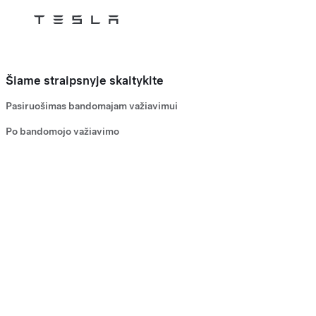
Tesla
Skip to main content
Šiame straipsnyje skaitykite
Pasiruošimas bandomajam važiavimui
Po bandomojo važiavimo