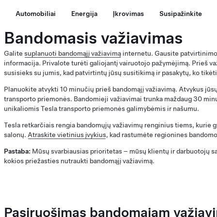
Automobiliai
Energija
Įkrovimas
Susipažinkite
Bandomasis važiavimas
Galite
suplanuoti bandomąjį važiavimą
internetu. Gausite patvirtinimo 
informacija. Privalote turėti galiojantį vairuotojo pažymėjimą. Prieš v
susisieks su jumis, kad patvirtintų jūsų susitikimą ir pasakytų, ko tikėti
Planuokite atvykti 10 minučių prieš bandomąjį važiavimą. Atvykus jūsų
transporto priemonės. Bandomieji važiavimai trunka maždaug 30 minu
unikaliomis Tesla transporto priemonės galimybėmis ir našumu.
Tesla retkarčiais rengia bandomųjų važiavimų renginius tiems, kurie 
salonų.
Atraskite vietinius įvykius
, kad rastumėte regionines bandomoj
Pastaba:
Mūsų svarbiausias prioritetas – mūsų klientų ir darbuotojų s
kokios priežasties nutraukti bandomąjį važiavimą.
Pasiruošimas bandomajam važiav