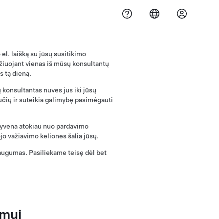
el. laišką su jūsų susitikimo
ažiuojant vienas iš mūsų konsultantų
s tą dieną.
 konsultantas nuves jus iki jūsų
čių ir suteikia galimybę pasimėgauti
gyvena atokiau nuo pardavimo
o važiavimo keliones šalia jūsų.
augumas. Pasiliekame teisę dėl bet
imui