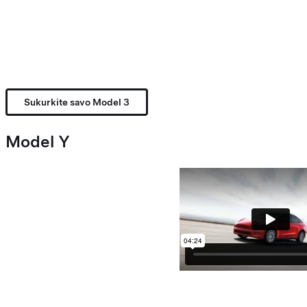
Sukurkite savo Model 3
Model Y