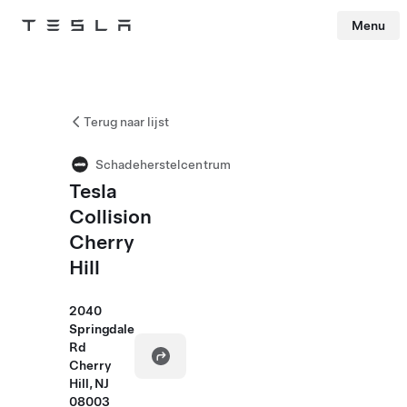
Menu
Tesla
Skip to main content
Terug naar lijst
Schadeherstelcentrum
Tesla
Collision
Cherry
Hill
2040
Springdale
Rd
Cherry
Hill, NJ
08003