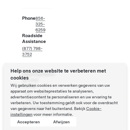
Phone
856-
325-
6259
Roadside
Assistance
(877) 798-
3752
Help ons onze website te verbeteren met
Openingstijden
cookies
Service
Wij gebruiken cookies en verwerken gegevens van uw
Center
apparaat om websiteprestaties te analyseren,
Ma -
08:00 -
advertentiecontent te personaliseren en uw ervaring te
Vrij
19:00
verbeteren. Uw toestemming geldt ook voor de overdracht
Za - Zo
gesloten
van gegevens naar het buitenland. Bekijk
Cookie-
instellingen
voor meer informatie.
Accepteren
Afwijzen