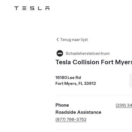
Tesla
Skip to main content
Terug naar lijst
Schadeherstelcentrum
Tesla Collision Fort Myer
16180 Lee Rd
Fort Myers, FL 33912
Phone
(239) 3
Roadside Assistance
(877) 798-3752