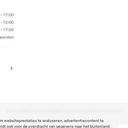
- 17:00
- 12:00
- 17:00
esloten
Tesla ©
2026
Privacy en Wettelijk
Contact
Vacatures
Nieuwsbrief
Locaties
 websiteprestaties te analyseren, advertentiecontent te
ldt ook voor de overdracht van gegevens naar het buitenland.