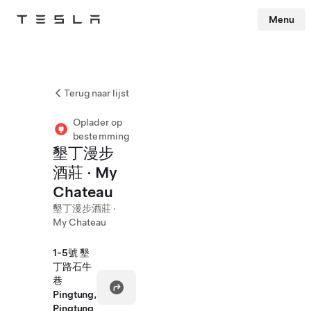
Menu
Tesla
Skip to main content
Terug naar lijst
Oplader op
bestemming
墾丁漫步
酒莊 · My
Chateau
墾丁漫步酒莊 ·
My Chateau
1-5號 墾
丁路石牛
巷
Pingtung,
Pingtung