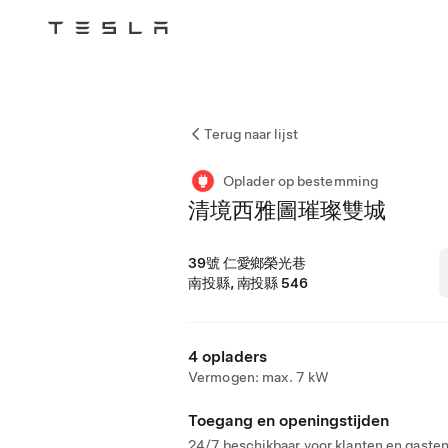
Tesla
Skip to main content
Terug naar lijst
Oplader op bestemming
清境西雅圖璀璨雙城
39號 仁愛鄉榮光巷
南投縣, 南投縣 546
4 opladers
Vermogen: max. 7 kW
Toegang en openingstijden
24/7 beschikbaar voor klanten en gasten