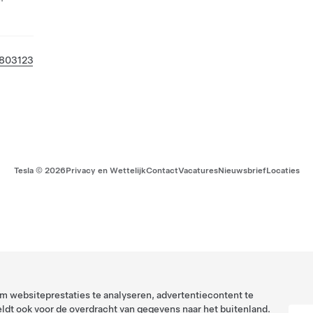
803123
Tesla ©
2026
Privacy en Wettelijk
Contact
Vacatures
Nieuwsbrief
Locaties
 websiteprestaties te analyseren, advertentiecontent te
ldt ook voor de overdracht van gegevens naar het buitenland.