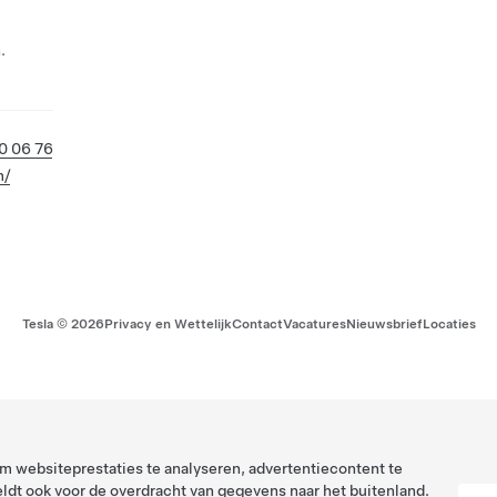
.
0 06 76
m/
Tesla ©
2026
Privacy en Wettelijk
Contact
Vacatures
Nieuwsbrief
Locaties
 websiteprestaties te analyseren, advertentiecontent te
ldt ook voor de overdracht van gegevens naar het buitenland.