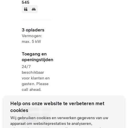
545
3 opladers
Vermogen:
max. 5 kW
Toegang en
openingstijden
24/7
beschikbaar
voor klanten en
gasten. Please
call ahead.
Help ons onze website te verbeteren met
Website
0919
cookies
& Phone
808
Wij gebruiken cookies en verwerken gegevens van uw
Number
486
apparaat om websiteprestaties te analyseren,
http://www.puli