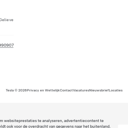
 Gelieve
990907
Tesla ©
2026
Privacy en Wettelijk
Contact
Vacatures
Nieuwsbrief
Locaties
 websiteprestaties te analyseren, advertentiecontent te
ldt ook voor de overdracht van gegevens naar het buitenland.