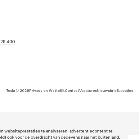
.
129 400
Tesla ©
2026
Privacy en Wettelijk
Contact
Vacatures
Nieuwsbrief
Locaties
 websiteprestaties te analyseren, advertentiecontent te
ldt ook voor de overdracht van gegevens naar het buitenland.