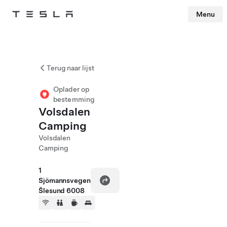
Menu
Tesla
Skip to main content
Terug naar lijst
Oplader op
bestemming
Volsdalen
Camping
Volsdalen
Camping
1
Sjömannsvegen
Šlesund 6008