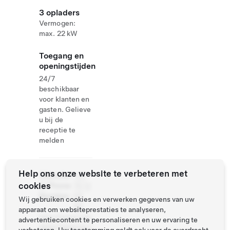
3 opladers
Vermogen:
max. 22 kW
Toegang en
openingstijden
24/7
beschikbaar
voor klanten en
gasten. Gelieve
u bij de
receptie te
melden
Help ons onze website te verbeteren met
Website
+47
cookies
& Phone
70 12
Number
58
Wij gebruiken cookies en verwerken gegevens van uw
90
apparaat om websiteprestaties te analyseren,
http://www.vols
advertentiecontent te personaliseren en uw ervaring te
dalencamping.n