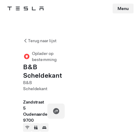
Menu
Tesla
Skip to main content
Terug naar lijst
Oplader op
bestemming
B&B
Scheldekant
B&B
Scheldekant
Zandstraat
5
Oudenaarde
9700