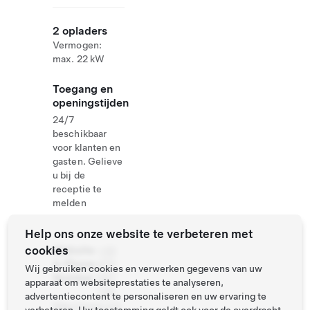
2 opladers
Vermogen:
max. 22 kW
Toegang en
openingstijden
24/7
beschikbaar
voor klanten en
gasten. Gelieve
u bij de
receptie te
melden
Help ons onze website te verbeteren met
cookies
Website
+32
& Phone
472
Wij gebruiken cookies en verwerken gegevens van uw
Number
567
apparaat om websiteprestaties te analyseren,
735
advertentiecontent te personaliseren en uw ervaring te
http://www.sch