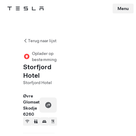
Menu
Tesla
Skip to main content
Terug naar lijst
Oplader op
bestemming
Storfjord
Hotel
Storfjord Hotel
Øvre
Glomset
Skodje
6260