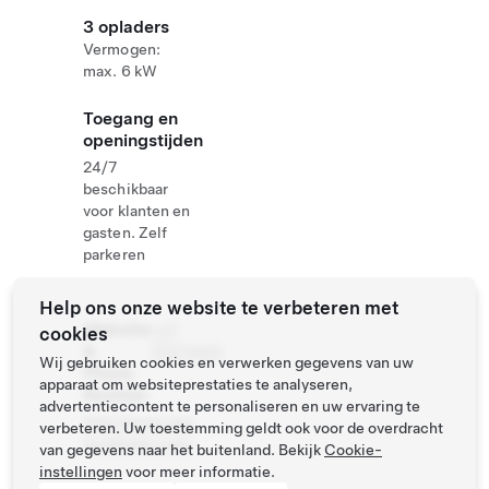
3 opladers
Vermogen:
max. 6 kW
Toegang en
openingstijden
24/7
beschikbaar
voor klanten en
gasten. Zelf
parkeren
Help ons onze website te verbeteren met
Website
+47
cookies
&
70274922
Wij gebruiken cookies en verwerken gegevens van uw
Phone
apparaat om websiteprestaties te analyseren,
Number
advertentiecontent te personaliseren en uw ervaring te
http://www.stor
verbeteren. Uw toestemming geldt ook voor de overdracht
fjordhotel.com/
van gegevens naar het buitenland. Bekijk
Cookie-
instellingen
voor meer informatie.