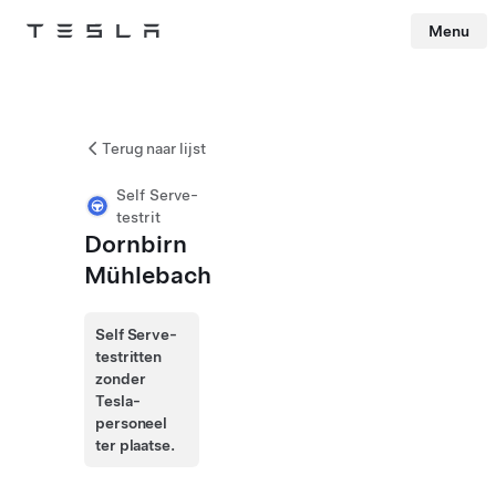
Menu
Tesla
Skip to main content
Terug naar lijst
Self Serve-
testrit
Dornbirn
Mühlebach
Self Serve-
testritten
zonder
Tesla-
personeel
ter plaatse.