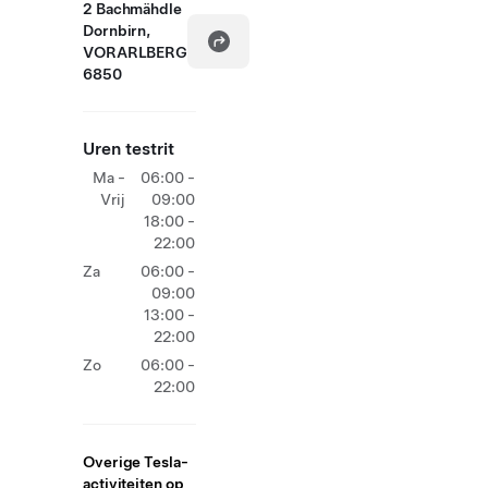
2 Bachmähdle
Dornbirn,
VORARLBERG
6850
Uren testrit
Ma -
06:00 -
Vrij
09:00
18:00 -
22:00
Za
06:00 -
09:00
13:00 -
22:00
Zo
06:00 -
22:00
Overige Tesla-
activiteiten op