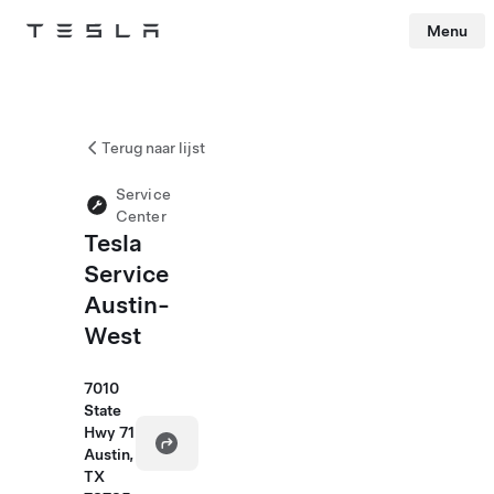
Menu
Tesla
Skip to main content
Terug naar lijst
Service
Center
Tesla
Service
Austin-
West
7010
State
Hwy 71
Austin,
TX