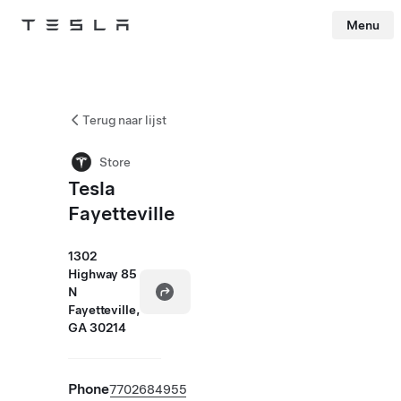
Menu
Tesla
Skip to main content
Terug naar lijst
Store
Tesla
Fayetteville
1302
Highway 85
N
Fayetteville,
GA 30214
Phone
7702684955