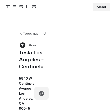
Menu
Tesla
Skip to main content
Terug naar lijst
Store
Tesla Los
Angeles -
Centinela
5840 W
Centinela
Avenue
Los
Angeles,
CA
90045