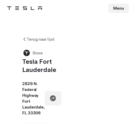
Menu
Tesla
Skip to main content
Terug naar lijst
Store
Tesla Fort
Lauderdale
2829 N.
Federal
Highway
Fort
Lauderdale,
FL 33306